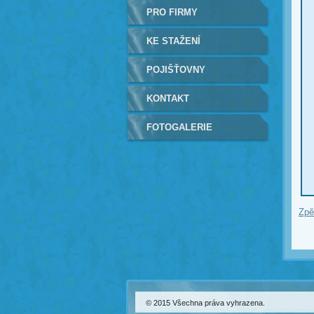
PRO FIRMY
KE STAŽENÍ
POJIŠŤOVNY
KONTAKT
FOTOGALERIE
Zpě
© 2015 Všechna práva vyhrazena.