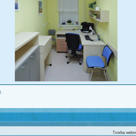
t
Tvorba webo