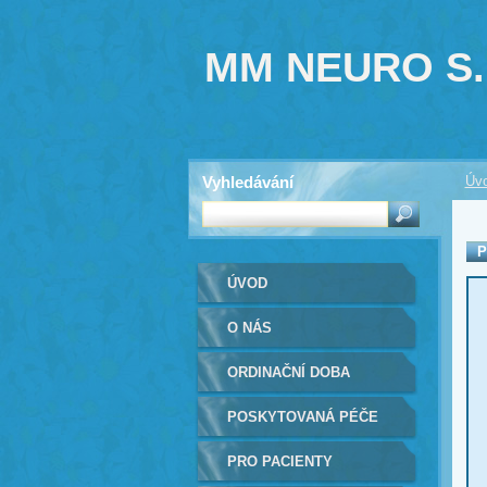
MM NEURO S.
Vyhledávání
Úv
P
ÚVOD
O NÁS
ORDINAČNÍ DOBA
POSKYTOVANÁ PÉČE
PRO PACIENTY