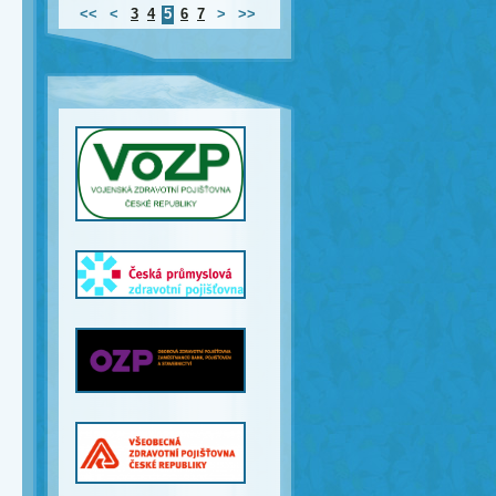
<<
<
3
4
5
6
7
>
>>