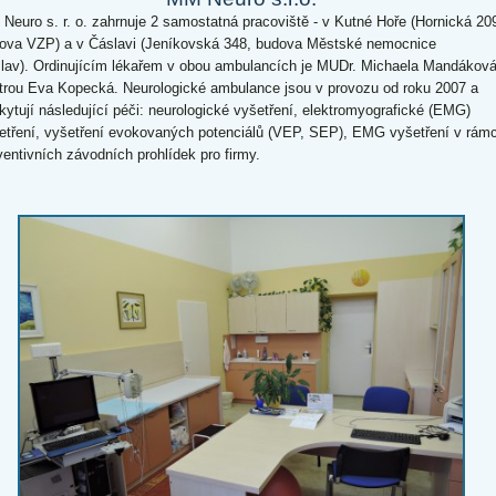
Neuro s. r. o. zahrnuje 2 samostatná pracoviště - v Kutné Hoře (Hornická 20
ova VZP) a v Čáslavi (Jeníkovská 348, budova Městské nemocnice
lav). Ordinujícím lékařem v obou ambulancích je MUDr. Michaela Mandáková
trou Eva Kopecká. Neurologické ambulance jsou v provozu od roku 2007 a
kytují následující péči: neurologické vyšetření, elektromyografické (EMG)
etření, vyšetření evokovaných potenciálů (VEP, SEP), EMG vyšetření v rámc
ventivních závodních prohlídek pro firmy.