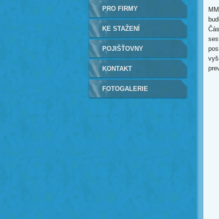
PRO FIRMY
MM 
bud
KE STAŽENÍ
Čás
ses
POJIŠŤOVNY
pos
vyš
pre
KONTAKT
FOTOGALERIE