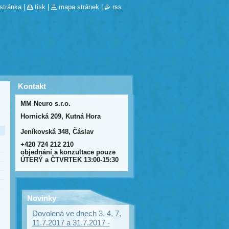
stránka
|
tisk
|
mapa stránek
|
rss
Kontakt
MM Neuro s.r.o.
Hornická 209, Kutná Hora
Jeníkovská 348, Čáslav
+420 724 212 210
objednání a konzultace pouze
ÚTERÝ a ČTVRTEK 13:00-15:30
Novinky
Dovolená ve dnech 3, 4, 7,
11.7.2017 a 31.7.2017 -