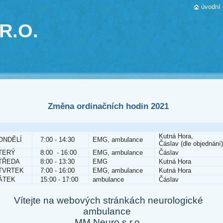
úvodní 
R.O.
Změna ordinačních hodin 2021
Kutná Hora,
ONDĚLÍ
7:00 - 14:30
EMG, ambulance
Čáslav (dle objednání)
TERÝ
8:00 - 16:00
EMG, ambulance
Čáslav
TŘEDA
8:00 - 13:30
EMG
Kutná Hora
TVRTEK
7:00 - 16:00
EMG, ambulance
Kutná Hora
ÁTEK
15:00 - 17:00
ambulance
Čáslav
Vítejte na webových stránkách neurologické
ambulance
MM Neuro s.r.o.