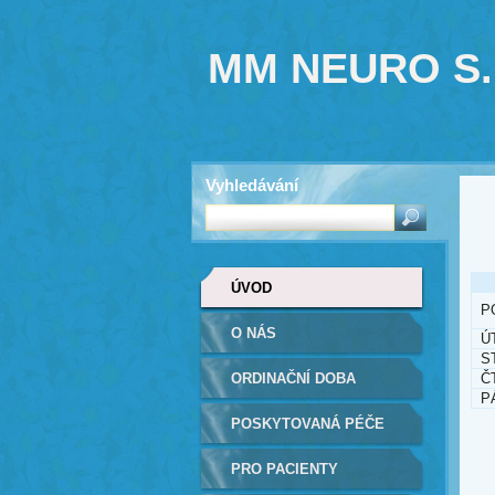
MM NEURO S.
Vyhledávání
ÚVOD
P
O NÁS
Ú
S
ORDINAČNÍ DOBA
Č
P
POSKYTOVANÁ PÉČE
PRO PACIENTY